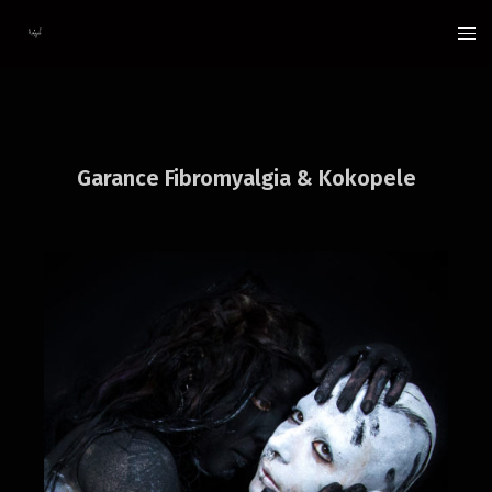
Aller
au
contenu
Garance Fibromyalgia & Kokopele