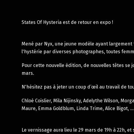
States Of Hysteria est de retour en expo !
Mené par Nyx, une jeune modèle ayant largement fait
l'hystérie par diverses photographes, toutes femm
Pour cette nouvelle édition, de nouvelles têtes se j
mars.
N'hésitez pas à jeter un coup d’œil au travail de to
Chloé Coislier
,
Mila Nijinsky
,
Adelythe Wilson
,
Morga
Maure
,
Emma Goldblum
,
Linda Trime
, Alice Bigot, ...
Le vernissage aura lieu le 29 mars de 19h à 22h, e