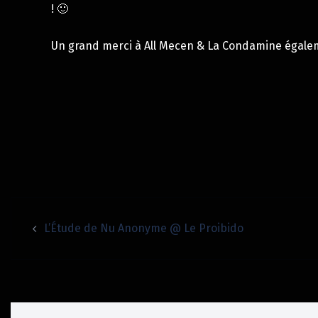
! 🙂
Un grand merci à All Mecen & La Condamine égale
Navigation
L’Étude de Nu Anonyme @ Le Proibido
d’article