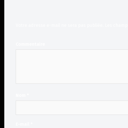
Votre adresse e-mail ne sera pas publiée.
Les champs
Commentaire
Nom
*
E-mail
*