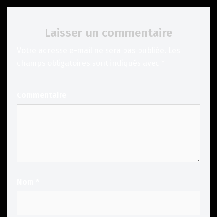
Laisser un commentaire
Votre adresse e-mail ne sera pas publiée.
Les
champs obligatoires sont indiqués avec
*
Commentaire
Nom
*