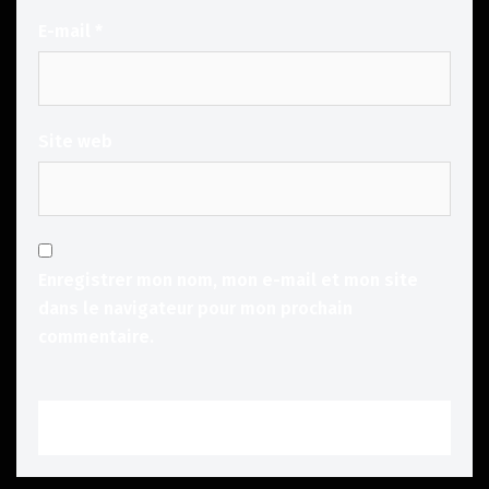
E-mail
*
Site web
Enregistrer mon nom, mon e-mail et mon site
dans le navigateur pour mon prochain
commentaire.